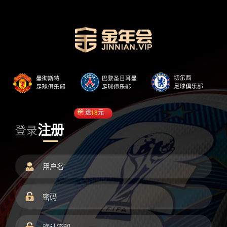
送
18
元
注册
登录