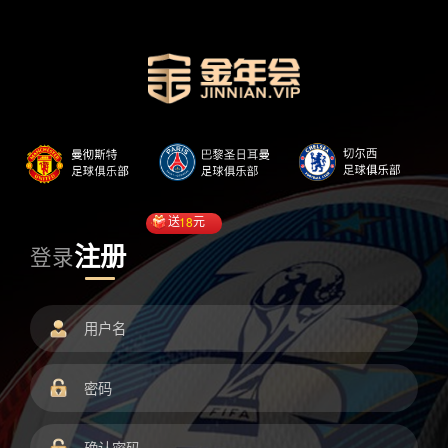
送
18
元
注册
登录